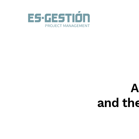
A
and th