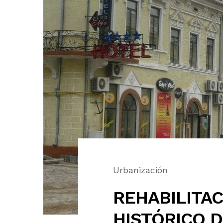
Urbanización
REHABILITA
HISTÓRICO D