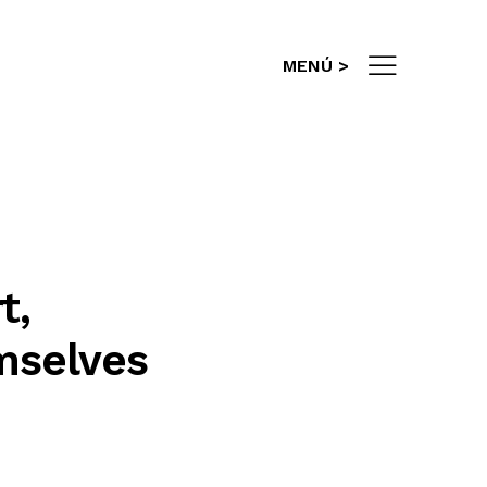
info@es-gestion.com
MENÚ >
t,
mselves